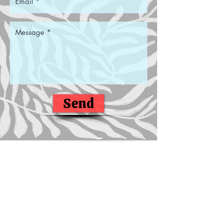
Send
Distrokid
Bandcamp